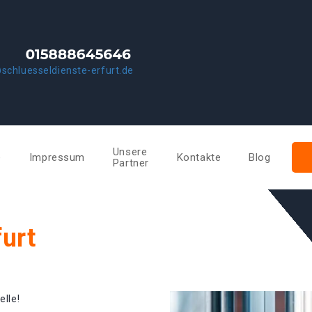
schluesseldienste-erfurt.de
Unsere
e
Impressum
Kontakte
Blog
Partner
furt
elle!